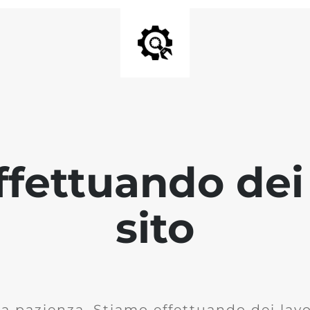
fettuando dei 
sito
la pazienza. Stiamo effettuando dei lavor