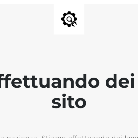
fettuando dei 
sito
la pazienza. Stiamo effettuando dei lavor