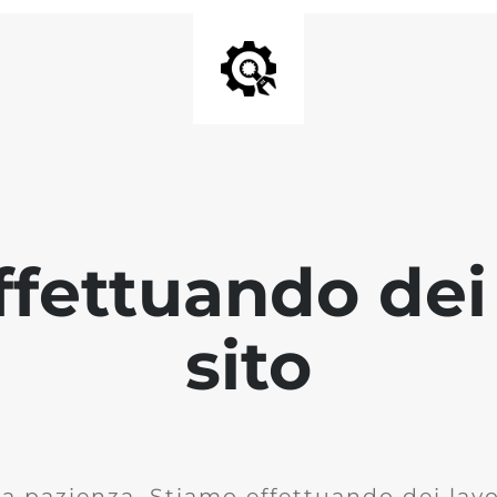
fettuando dei 
sito
la pazienza. Stiamo effettuando dei lavor