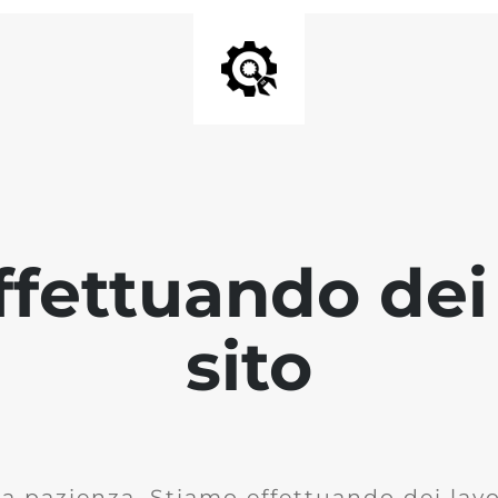
fettuando dei 
sito
la pazienza. Stiamo effettuando dei lavor