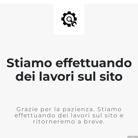
Stiamo effettuando
dei lavori sul sito
Grazie per la pazienza. Stiamo
effettuando dei lavori sul sito e
ritorneremo a breve.