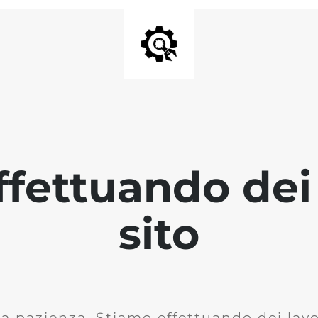
fettuando dei 
sito
la pazienza. Stiamo effettuando dei lavor