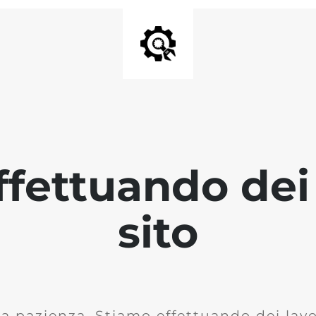
fettuando dei 
sito
la pazienza. Stiamo effettuando dei lavor