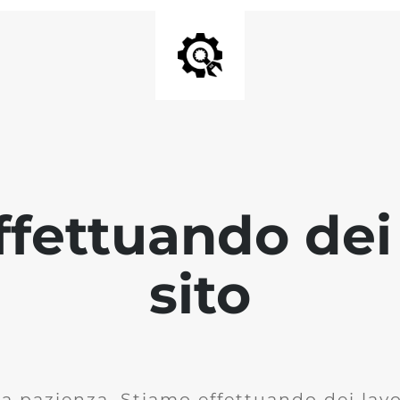
fettuando dei 
sito
la pazienza. Stiamo effettuando dei lavor